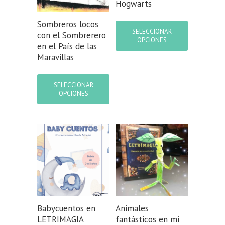
Hogwarts
Este
Sombreros locos
producto
SELECCIONAR
con el Sombrerero
tiene
OPCIONES
en el País de las
múltiples
Maravillas
variantes.
Las
Este
opciones
producto
SELECCIONAR
se
tiene
OPCIONES
pueden
múltiples
elegir
variantes.
en
Las
la
opciones
página
se
de
pueden
producto
elegir
en
la
página
de
Babycuentos en
Animales
producto
LETRIMAGIA
fantásticos en mi