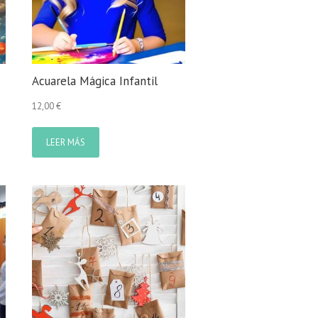
Acuarela Mágica Infantil
12,00
€
ucto
LEER MÁS
e
iples
ntes.
ones
den
r
na