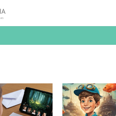
IA
tas