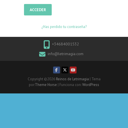
¿Has perdido tu contraseña?
+34684001532
info@letrimagia.com
Copyright ©2026
Reinos de Letrimagia
| Tema
por:
Theme Horse
| Funciona con:
WordPress