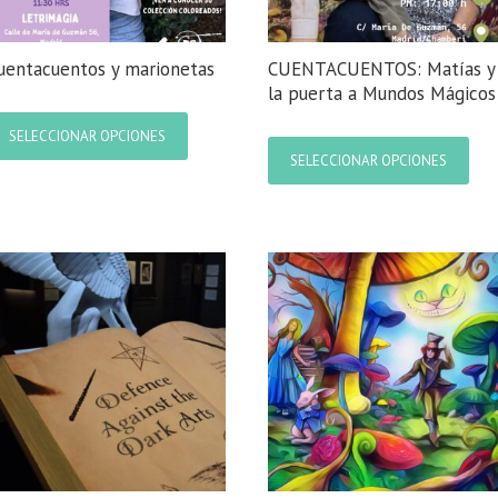
uentacuentos y marionetas
CUENTACUENTOS: Matías y
la puerta a Mundos Mágicos
Este
producto
Este
SELECCIONAR OPCIONES
tiene
prod
SELECCIONAR OPCIONES
múltiples
tien
variantes.
múlt
Las
varia
opciones
Las
se
opci
pueden
se
elegir
pue
en
elegi
la
en
página
la
de
pági
producto
de
prod