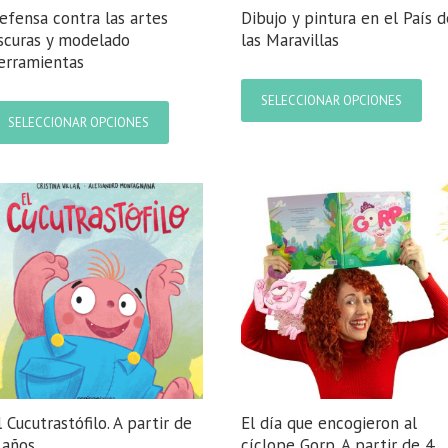
efensa contra las artes
Dibujo y pintura en el País d
scuras y modelado
las Maravillas
erramientas
Este
prod
Este
SELECCIONAR OPCIONES
tien
producto
SELECCIONAR OPCIONES
múlt
tiene
varia
múltiples
Las
variantes.
opci
Las
se
opciones
pue
se
elegi
pueden
en
elegir
la
en
pági
la
de
página
prod
de
producto
l Cucutrastófilo. A partir de
El día que encogieron al
 años
cíclope Gorp. A partir de 4