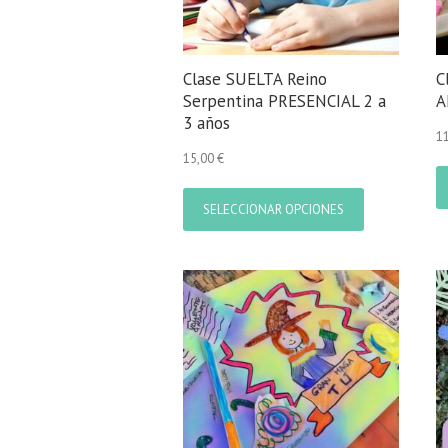
Clase SUELTA Reino
C
Serpentina PRESENCIAL 2 a
A
3 años
1
15,00
€
Este
producto
SELECCIONAR OPCIONES
tiene
múltiples
variantes.
Las
opciones
se
pueden
elegir
en
la
página
de