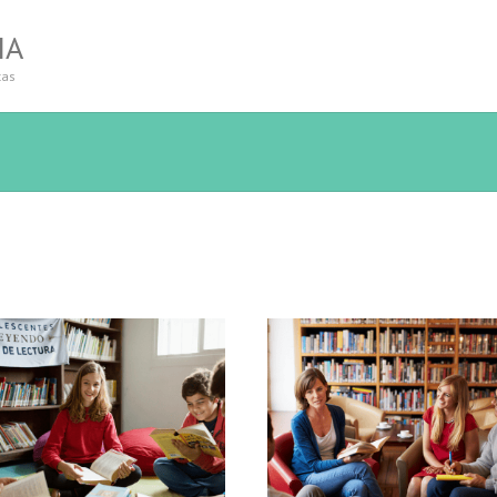
IA
tas