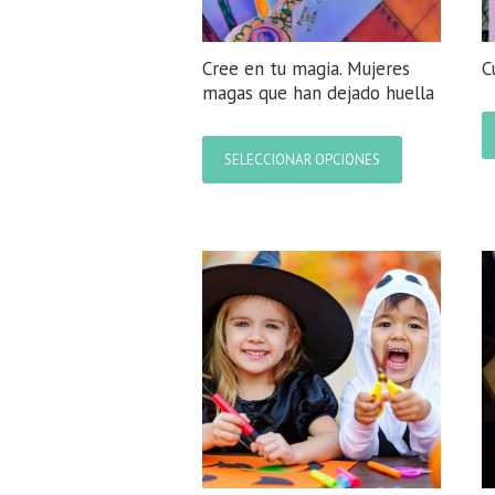
producto
Cree en tu magia. Mujeres
C
magas que han dejado huella
Este
producto
SELECCIONAR OPCIONES
tiene
múltiples
variantes.
Las
opciones
se
pueden
elegir
en
la
página
de
producto