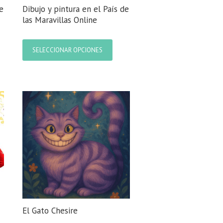
e
Dibujo y pintura en el País de
las Maravillas Online
Este
ucto
producto
SELECCIONAR OPCIONES
e
tiene
iples
múltiples
ntes.
variantes.
Las
ones
opciones
se
den
pueden
r
elegir
en
la
na
página
de
ucto
producto
El Gato Chesire