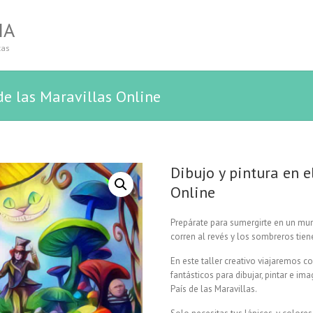
IA
tas
 de las Maravillas Online
Dibujo y pintura en e
Online
Prepárate para sumergirte en un mun
corren al revés y los sombreros tie
En este taller creativo viajaremos c
fantásticos para dibujar, pintar e im
País de las Maravillas.