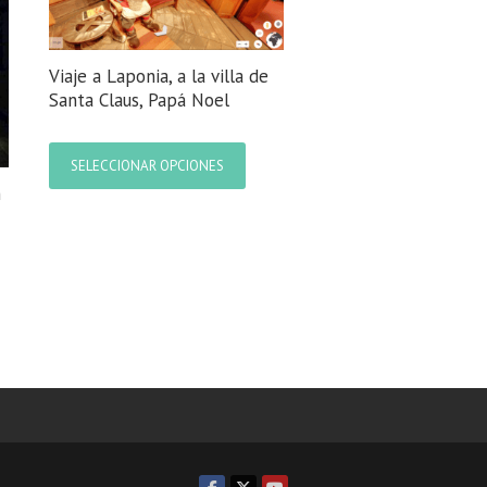
Viaje a Laponia, a la villa de
Santa Claus, Papá Noel
Este
producto
SELECCIONAR OPCIONES
tiene
n
múltiples
variantes.
Las
opciones
ucto
se
e
pueden
iples
elegir
ntes.
en
la
ones
página
de
den
producto
r