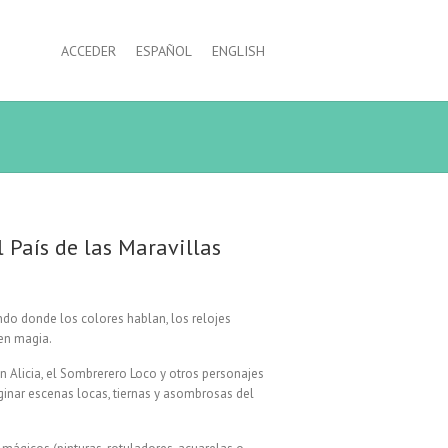
ACCEDER
ESPAÑOL
ENGLISH
l País de las Maravillas
do donde los colores hablan, los relojes
nen magia.
on Alicia, el Sombrerero Loco y otros personajes
aginar escenas locas, tiernas y asombrosas del