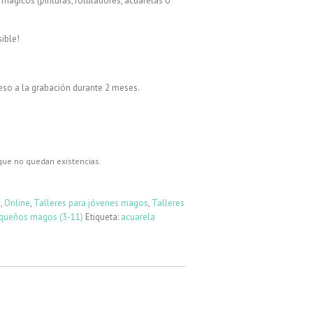
s mágicos (pinturas, rotuladores, acuarelas o
ible!
eso a la grabación durante 2 meses.
que no quedan existencias.
a
,
Online
,
Talleres para jóvenes magos
,
Talleres
equeños magos (3-11)
Etiqueta:
acuarela