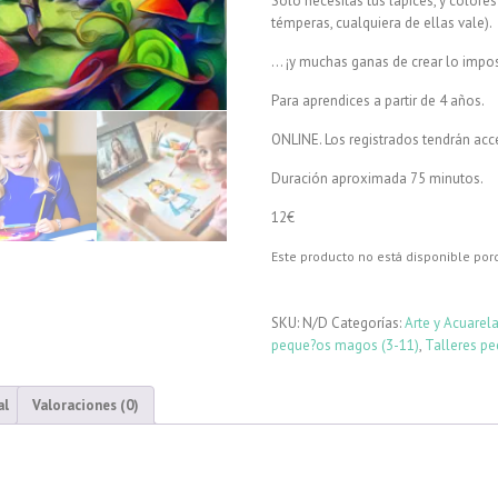
Solo necesitas tus lápices, y colore
témperas, cualquiera de ellas vale).
… ¡y muchas ganas de crear lo impos
Para aprendices a partir de 4 años.
ONLINE. Los registrados tendrán acc
Duración aproximada 75 minutos.
12€
Este producto no está disponible por
SKU:
N/D
Categorías:
Arte y Acuarel
peque?os magos (3-11)
,
Talleres p
al
Valoraciones (0)