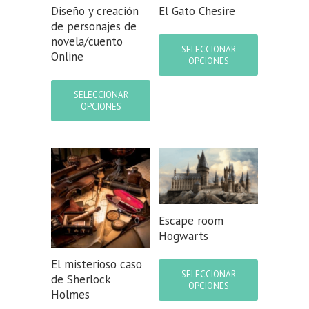
de
de
Diseño y creación
El Gato Chesire
producto
producto
de personajes de
Este
novela/cuento
producto
SELECCIONAR
Online
tiene
OPCIONES
múltiples
Este
variantes.
producto
SELECCIONAR
Las
tiene
OPCIONES
opciones
múltiples
se
variantes.
pueden
Las
elegir
opciones
en
se
la
pueden
página
elegir
de
en
Escape room
producto
la
Hogwarts
página
de
Este
El misterioso caso
producto
producto
SELECCIONAR
de Sherlock
tiene
OPCIONES
Holmes
múltiples