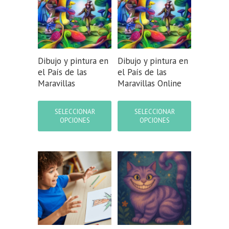
elegir
pueden
en
elegir
la
en
página
la
de
página
producto
de
Dibujo y pintura en
Dibujo y pintura en
producto
el País de las
el País de las
Maravillas
Maravillas Online
Este
Este
producto
producto
SELECCIONAR
SELECCIONAR
tiene
tiene
OPCIONES
OPCIONES
múltiples
múltiples
variantes.
variantes.
Las
Las
opciones
opciones
se
se
pueden
pueden
elegir
elegir
en
en
la
la
página
página