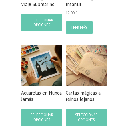
producto
producto
Viaje Submarino
Infantil
Este
12,00
€
producto
SELECCIONAR
tiene
OPCIONES
LEER MÁS
múltiples
variantes.
Las
opciones
se
pueden
elegir
en
la
página
de
Acuarelas en Nunca
Cartas mágicas a
producto
Jamás
reinos lejanos
Este
Este
producto
producto
SELECCIONAR
SELECCIONAR
tiene
tiene
OPCIONES
OPCIONES
múltiples
múltiples