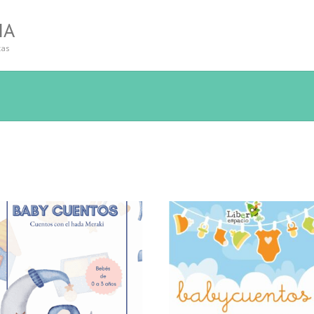
IA
tas