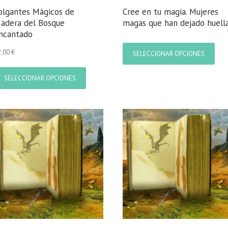
olgantes Mágicos de
Cree en tu magia. Mujeres
adera del Bosque
magas que han dejado huell
ncantado
Este
prod
2,00
€
SELECCIONAR OPCIONES
tien
Este
múlt
producto
SELECCIONAR OPCIONES
varia
tiene
Las
múltiples
opci
variantes.
se
Las
pue
opciones
elegi
se
en
pueden
la
elegir
pági
en
de
la
prod
página
de
producto