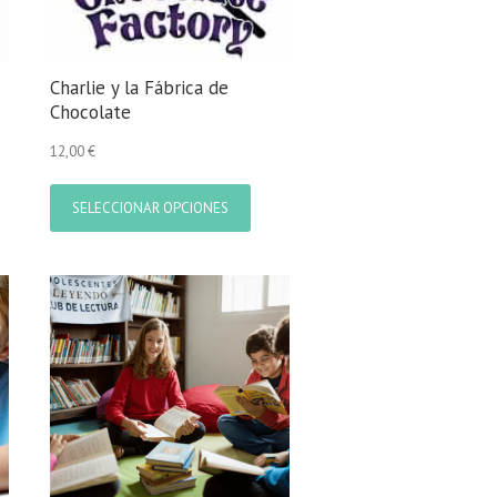
Charlie y la Fábrica de
Chocolate
12,00
€
Este
ucto
producto
SELECCIONAR OPCIONES
e
tiene
iples
múltiples
ntes.
variantes.
Las
ones
opciones
se
den
pueden
r
elegir
en
la
na
página
de
ucto
producto