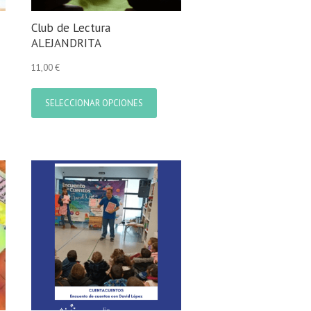
Club de Lectura
ALEJANDRITA
11,00
€
Este
producto
SELECCIONAR OPCIONES
tiene
ucto
múltiples
e
variantes.
iples
Las
ntes.
opciones
se
ones
pueden
elegir
den
en
r
la
página
de
na
producto
ucto