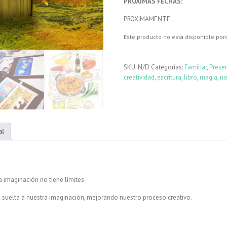
PRÓXIMAS FECHAS:
PROXIMAMENTE…
Este producto no está disponible por
SKU:
N/D
Categorías:
Familiar
,
Presen
creatividad
,
escritura
,
libro
,
magia
,
no
al
a imaginación no tiene límites.
 suelta a nuestra imaginación, mejorando nuestro proceso creativo.