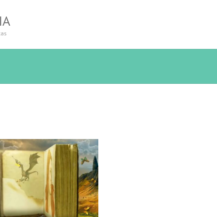
IA
tas