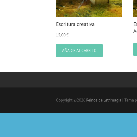
Escritura creativa
E
A
15,00
€
AÑADIR AL CARRITO
Copyright ©2026
Reinos de Letrimagia
| Tema p