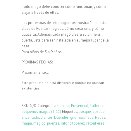
Todo mago debe conocer cómo funcionan, y cómo
viajar a través de ellas.
Las profesoras de Letrimagia nos mostrarán en esta
clase de Puertas mágicas, cómo crear una, y cómo
utilizarla. Además, cada mago creará su primera
puerta, lista para ser instalada en el mejor lugar de la
casa.
Para niños de 3 a 9 años.
PROXIMAS FECHAS:
Proximamente…
Este producto no está disponible porque no quedan
existencias.
SKU:
N/D
Categorías:
Familiar
,
Presencial
,
Talleres
pequeños magos (3-11)
Etiquetas:
bosque
,
bosque
encantado
,
dientes
,
Duendes
,
gnomos
,
hada
,
Hadas
,
magia
,
mágico
,
puertas
,
ratoncitoperez
,
ratonPérez