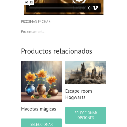
PROXIMAS FECHAS:
Proximamente…
Productos relacionados
Escape room
Hogwarts
Este
Macetas mágicas
producto
SELECCIONAR
tiene
Este
OPCIONES
múltiples
producto
SELECCIONAR