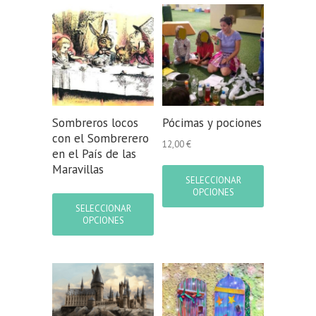
Sombreros locos
Pócimas y pociones
con el Sombrerero
12,00
€
en el País de las
Este
Maravillas
producto
SELECCIONAR
Este
tiene
OPCIONES
producto
múltiples
SELECCIONAR
tiene
variantes.
OPCIONES
múltiples
Las
variantes.
opciones
Las
se
opciones
pueden
se
elegir
pueden
en