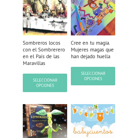
Sombreros locos
Cree en tu magia.
con el Sombrerero
Mujeres magas que
en el País de las
han dejado huella
Maravillas
Este
producto
Este
SELECCIONAR
tiene
producto
OPCIONES
SELECCIONAR
múltiples
tiene
OPCIONES
variantes.
múltiples
Las
variantes.
opciones
Las
se
opciones
pueden
se
elegir
pueden
en
elegir
la
en