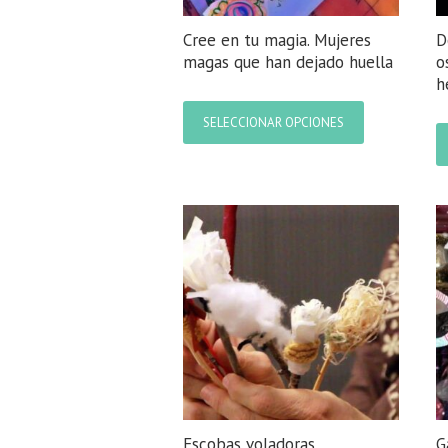
Cree en tu magia. Mujeres
D
magas que han dejado huella
o
h
Este
producto
SELECCIONAR OPCIONES
tiene
múltiples
variantes.
Las
opciones
se
pueden
elegir
en
la
página
de
producto
Escobas voladoras
G