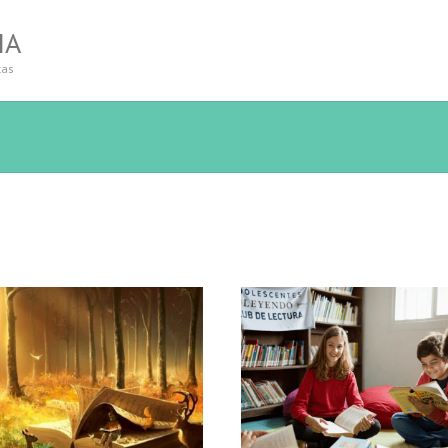
IA
tas