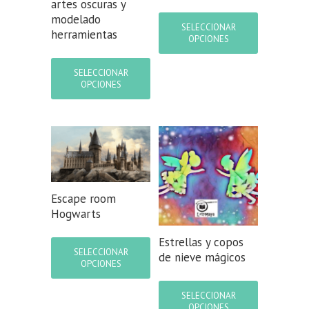
artes oscuras y
Este
modelado
producto
SELECCIONAR
herramientas
tiene
OPCIONES
múltiples
Este
variantes.
producto
SELECCIONAR
Las
tiene
OPCIONES
opciones
múltiples
se
variantes.
pueden
Las
elegir
opciones
en
se
la
pueden
página
elegir
de
en
Escape room
producto
la
Hogwarts
página
de
Este
Estrellas y copos
producto
producto
SELECCIONAR
de nieve mágicos
tiene
OPCIONES
múltiples
Este
variantes.
producto
SELECCIONAR
Las
tiene
OPCIONES