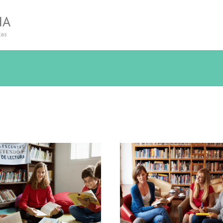
IA
tas