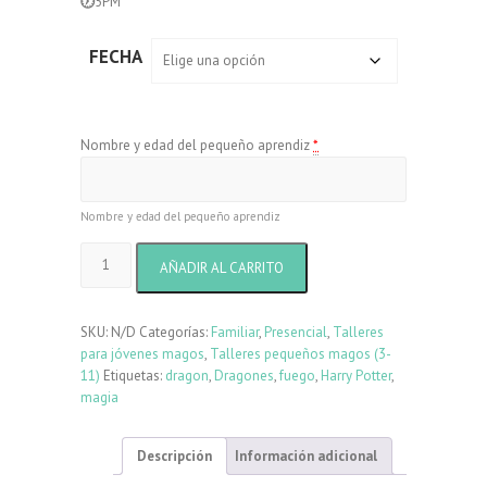
🕖
5PM
FECHA
Nombre y edad del pequeño aprendiz
*
Nombre y edad del pequeño aprendiz
Mundo
AÑADIR AL CARRITO
de
los
dragones
SKU:
N/D
Categorías:
Familiar
,
Presencial
,
Talleres
cantidad
para jóvenes magos
,
Talleres pequeños magos (3-
11)
Etiquetas:
dragon
,
Dragones
,
fuego
,
Harry Potter
,
magia
Descripción
Información adicional