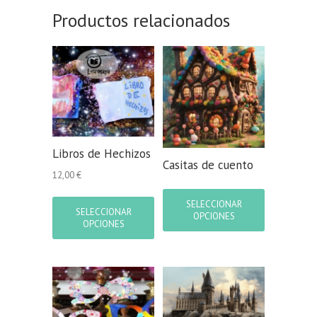
Productos relacionados
Libros de Hechizos
Casitas de cuento
12,00
€
Este
Este
producto
SELECCIONAR
producto
SELECCIONAR
tiene
OPCIONES
tiene
OPCIONES
múltiples
múltiples
variantes.
variantes.
Las
Las
opciones
opciones
se
se
pueden
pueden
elegir