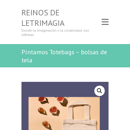
REINOS DE
LETRIMAGIA
Donde la imaginación y la creatividad, son
infinitas
Pintamos Totebags – bolsas de
tela