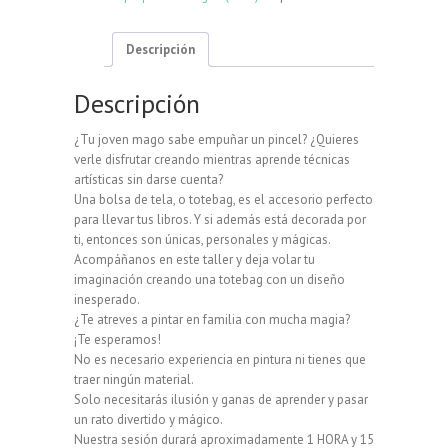
cantidad
Descripción
Descripción
¿Tu joven mago sabe empuñar un pincel? ¿Quieres
verle disfrutar creando mientras aprende técnicas
artísticas sin darse cuenta?
Una bolsa de tela, o totebag, es el accesorio perfecto
para llevar tus libros. Y si además está decorada por
ti, entonces son únicas, personales y mágicas.
Acompáñanos en este taller y deja volar tu
imaginación creando una totebag con un diseño
inesperado.
¿Te atreves a pintar en familia con mucha magia?
¡Te esperamos!
No es necesario experiencia en pintura ni tienes que
traer ningún material.
Solo necesitarás ilusión y ganas de aprender y pasar
un rato divertido y mágico.
Nuestra sesión durará aproximadamente 1 HORA y 15