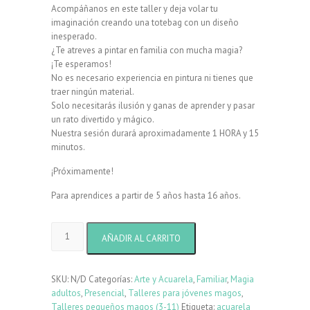
Acompáñanos en este taller y deja volar tu
imaginación creando una totebag con un diseño
inesperado.
¿Te atreves a pintar en familia con mucha magia?
¡Te esperamos!
No es necesario experiencia en pintura ni tienes que
traer ningún material.
Solo necesitarás ilusión y ganas de aprender y pasar
un rato divertido y mágico.
Nuestra sesión durará aproximadamente 1 HORA y 15
minutos.
¡Próximamente!
Para aprendices a partir de 5 años hasta 16 años.
Pintamos
AÑADIR AL CARRITO
Totebags
-
bolsas
SKU:
N/D
Categorías:
Arte y Acuarela
,
Familiar
,
Magia
de
adultos
,
Presencial
,
Talleres para jóvenes magos
,
tela
Talleres pequeños magos (3-11)
Etiqueta:
acuarela