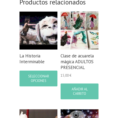
Productos relacionados
La Historia
Clase de acuarela
Interminable
mágica ADULTOS
PRESENCIAL
Este
producto
15,00
€
SELECCIONAR
tiene
OPCIONES
múltiples
AÑADIR AL
variantes.
CARRITO
Las
opciones
se
pueden
elegir