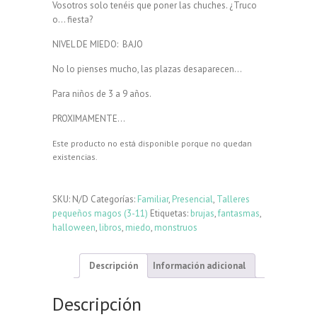
Vosotros solo tenéis que poner las chuches. ¿Truco
o… fiesta?
NIVEL DE MIEDO: BAJO
No lo pienses mucho, las plazas desaparecen…
Para niños de 3 a 9 años.
PROXIMAMENTE…
Este producto no está disponible porque no quedan
existencias.
SKU:
N/D
Categorías:
Familiar
,
Presencial
,
Talleres
pequeños magos (3-11)
Etiquetas:
brujas
,
fantasmas
,
halloween
,
libros
,
miedo
,
monstruos
Descripción
Información adicional
Descripción