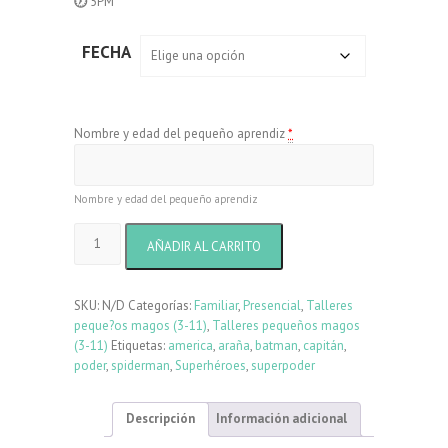
🕖
5PM
FECHA
Nombre y edad del pequeño aprendiz
*
Nombre y edad del pequeño aprendiz
Somos
AÑADIR AL CARRITO
Superhéroes
cantidad
SKU:
N/D
Categorías:
Familiar
,
Presencial
,
Talleres
peque?os magos (3-11)
,
Talleres pequeños magos
(3-11)
Etiquetas:
america
,
araña
,
batman
,
capitán
,
poder
,
spiderman
,
Superhéroes
,
superpoder
Descripción
Información adicional