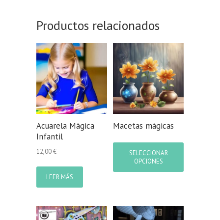
Productos relacionados
Acuarela Mágica
Macetas mágicas
Infantil
Este
producto
12,00
€
SELECCIONAR
tiene
OPCIONES
múltiples
LEER MÁS
variantes.
Las
opciones
se
pueden