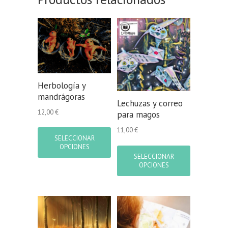
Herbología y
mandrágoras
Lechuzas y correo
12,00
€
para magos
Este
11,00
€
producto
SELECCIONAR
Este
tiene
OPCIONES
producto
múltiples
SELECCIONAR
tiene
OPCIONES
variantes.
múltiples
Las
variantes.
opciones
Las
se
opciones
pueden
se
elegir
pueden
en