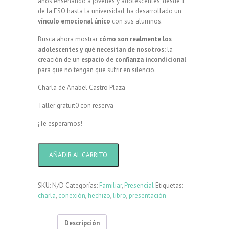
años enseñando a jóvenes y adolescentes, desde 1°
de la ESO hasta la universidad, ha desarrollado un
vínculo emocional único
con sus alumnos.
Busca ahora mostrar
cómo son realmente los
adolescentes y qué necesitan de nosotros:
la
creación de un
espacio de confianza incondicional
para que no tengan que sufrir en silencio.
Charla de Anabel Castro Plaza
Taller gratuit0 con reserva
¡Te esperamos!
Hijos
AÑADIR AL CARRITO
Más
Fuertes
Que
SKU:
N/D
Categorías:
Familiar
,
Presencial
Etiquetas:
EL
charla
,
conexión
,
hechizo
,
libro
,
presentación
Bullying
cantidad
Descripción