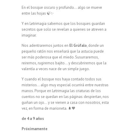
En el bosque oscuro y profundo… algo se mueve
entre las hojas 🍃✨
Y en Letrimagia sabemos que los bosques guardan
secretos que solo se revelan a quienes se atreven a
imaginar.
Nos adentraremos juntos en
El Grúfalo
, donde un
pequeño ratón nos enseñará que la astucia puede
ser más poderosa que el miedo. Susurraremos,
reiremos, rugiremos bajito… y descubriremos que la
valentía a veces nace de un simple juego.
Y cuando el bosque nos haya contado todos sus
misterios… algo muy especial ocurrirá entre nuestras
manos. Porque en Letrimagia las criaturas de los
cuentos no se quedan en las páginas: despiertan, nos
guiñan un ojo… y se vienen a casa con nosotros, esta
vez, en forma de marioneta. 🌲🧡
de 4 a 9 años
Próximamente