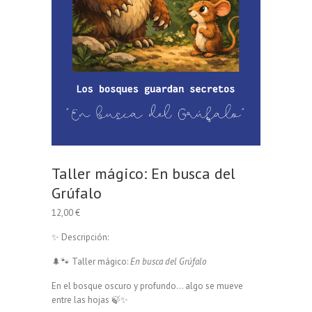
Taller mágico: En busca del
Grúfalo
12,00
€
✨ Descripción:
🌲🐾 Taller mágico:
En busca del Grúfalo
En el bosque oscuro y profundo… algo se mueve
entre las hojas 🍃✨