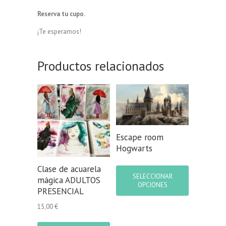
Reserva tu cupo.
¡Te esperamos!
Productos relacionados
Escape room
Hogwarts
Este
Clase de acuarela
producto
SELECCIONAR
mágica ADULTOS
tiene
OPCIONES
PRESENCIAL
múltiples
variantes.
15,00
€
Las
opciones