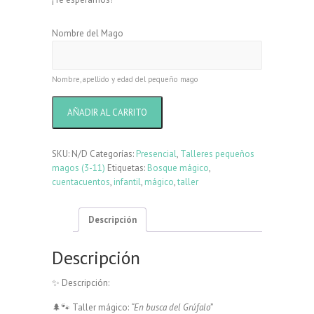
Nombre del Mago
Nombre, apellido y edad del pequeño mago
Taller
AÑADIR AL CARRITO
mágico:
En
busca
SKU:
N/D
Categorías:
Presencial
,
Talleres pequeños
del
magos (3-11)
Etiquetas:
Bosque mágico
,
Grúfalo
cuentacuentos
,
infantil
,
mágico
,
taller
cantidad
Descripción
Descripción
✨ Descripción:
🌲🐾 Taller mágico:
“En busca del Grúfalo”