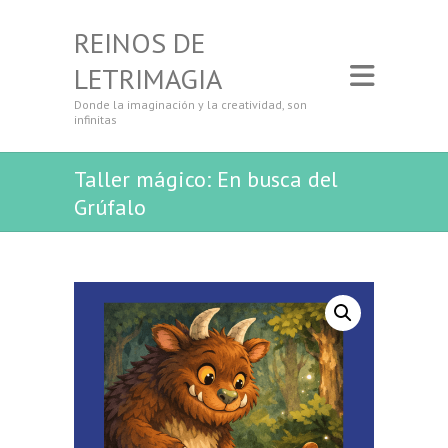
REINOS DE
LETRIMAGIA
Donde la imaginación y la creatividad, son
infinitas
Taller mágico: En busca del
Grúfalo