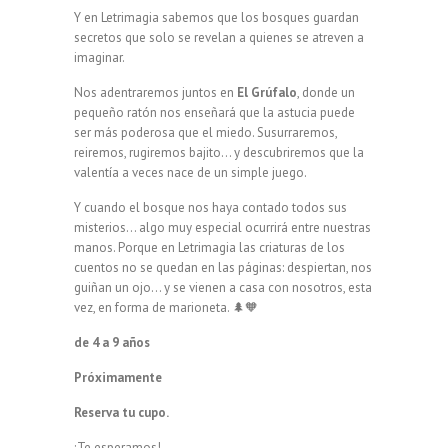
Y en Letrimagia sabemos que los bosques guardan
secretos que solo se revelan a quienes se atreven a
imaginar.
Nos adentraremos juntos en
El Grúfalo
, donde un
pequeño ratón nos enseñará que la astucia puede
ser más poderosa que el miedo. Susurraremos,
reiremos, rugiremos bajito… y descubriremos que la
valentía a veces nace de un simple juego.
Y cuando el bosque nos haya contado todos sus
misterios… algo muy especial ocurrirá entre nuestras
manos. Porque en Letrimagia las criaturas de los
cuentos no se quedan en las páginas: despiertan, nos
guiñan un ojo… y se vienen a casa con nosotros, esta
vez, en forma de marioneta. 🌲🧡
de 4 a 9 años
Próximamente
Reserva tu cupo.
¡Te esperamos!