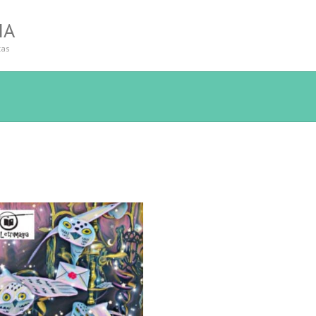
IA
tas